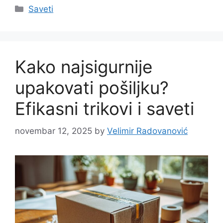
Categories
Saveti
Kako najsigurnije
upakovati pošiljku?
Efikasni trikovi i saveti
novembar 12, 2025
by
Velimir Radovanović