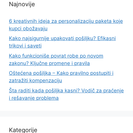
Najnovije
6 kreativnih ideja za personalizaciju paketa koje
kupci obožavaju
Kako najsigurnije upakovati pošiljku? Efikasni
trikovi i saveti
Kako funkcioniše povrat robe po novom
zakonu? Ključne promene i pravila
Oštećena pošiljka – Kako pravilno postupiti i
zatražiti kompenzaciju
Šta raditi kada pošiljka kasni? Vodič za praćenje
i rešavanje problema
Kategorije