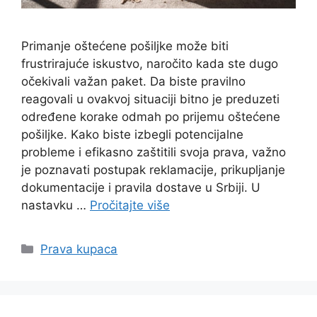
Primanje oštećene pošiljke može biti
frustrirajuće iskustvo, naročito kada ste dugo
očekivali važan paket. Da biste pravilno
reagovali u ovakvoj situaciji bitno je preduzeti
određene korake odmah po prijemu oštećene
pošiljke. Kako biste izbegli potencijalne
probleme i efikasno zaštitili svoja prava, važno
je poznavati postupak reklamacije, prikupljanje
dokumentacije i pravila dostave u Srbiji. U
nastavku …
Pročitajte više
Categories
Prava kupaca