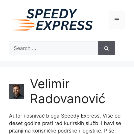
Skip
to
content
Menu
Search
for:
Velimir
Radovanović
Autor i osnivač bloga Speedy Express. Više od
deset godina prati rad kurirskih službi i bavi se
pitanjima korisničke podrške i logistike. Piše