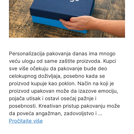
Personalizacija pakovanja danas ima mnogo
veću ulogu od same zaštite proizvoda. Kupci
sve više očekuju da pakovanje bude deo
celokupnog doživljaja, posebno kada se
proizvod kupuje kao poklon. Način na koji je
proizvod upakovan može da izazove emociju,
pojača utisak i ostavi osećaj pažnje i
posebnosti. Kreativan pristup pakovanju može
da poveća angažman, zadovoljstvo i …
Pročitajte više