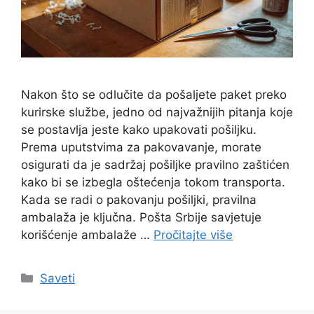
Nakon što se odlučite da pošaljete paket preko
kurirske službe, jedno od najvažnijih pitanja koje
se postavlja jeste kako upakovati pošiljku.
Prema uputstvima za pakovavanje, morate
osigurati da je sadržaj pošiljke pravilno zaštićen
kako bi se izbegla oštećenja tokom transporta.
Kada se radi o pakovanju pošiljki, pravilna
ambalaža je ključna. Pošta Srbije savjetuje
korišćenje ambalaže …
Pročitajte više
Categories
Saveti