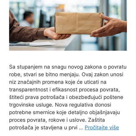
Sa stupanjem na snagu novog zakona o povratu
robe, stvari se bitno menjaju. Ovaj zakon unosi
niz značajnih promena koje će uticati na
transparentnost i efikasnost procesa povrata,
štiteći prava potrošača i obezbeđujući poštene
trgovinske usluge. Nova regulativa donosi
potrebne smernice koje detaljno objašnjavaju
proces povrata, rokove i uslove. Zaštita
potrošača je stavljena u prvi …
Pročitajte više