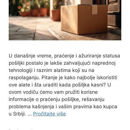
U današnje vreme, praćenje i ažuriranje statusa
pošiljki postalo je lakše zahvaljujući naprednoj
tehnologiji i raznim alatima koji su na
raspolaganju. Pitanje je kako najbolje iskoristiti
ove alate i šta uraditi kada pošiljka kasni? U
ovom vodiču ćemo vam pružiti korisne
informacije o praćenju pošiljke, rešavanju
problema kašnjenja i vašim pravima kao kupca
u Srbiji. …
Pročitajte više