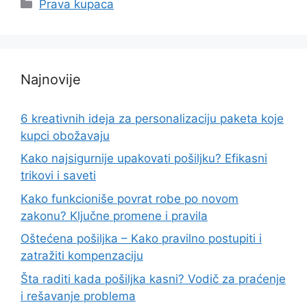
Categories
Prava kupaca
Najnovije
6 kreativnih ideja za personalizaciju paketa koje
kupci obožavaju
Kako najsigurnije upakovati pošiljku? Efikasni
trikovi i saveti
Kako funkcioniše povrat robe po novom
zakonu? Ključne promene i pravila
Oštećena pošiljka – Kako pravilno postupiti i
zatražiti kompenzaciju
Šta raditi kada pošiljka kasni? Vodič za praćenje
i rešavanje problema