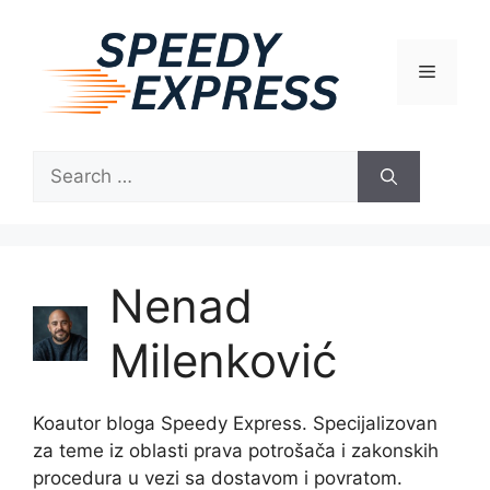
Skip
to
content
Menu
Search
for:
Nenad
Milenković
Koautor bloga Speedy Express. Specijalizovan
za teme iz oblasti prava potrošača i zakonskih
procedura u vezi sa dostavom i povratom.