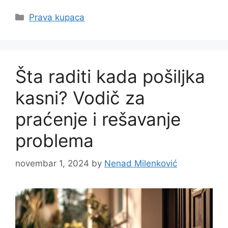
Categories
Prava kupaca
Šta raditi kada pošiljka
kasni? Vodič za
praćenje i rešavanje
problema
novembar 1, 2024
by
Nenad Milenković